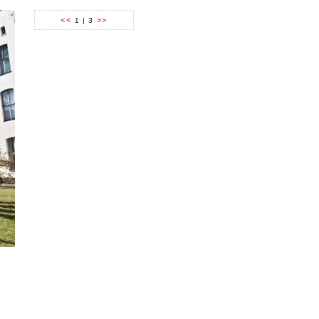
<<
>>
1 | 3