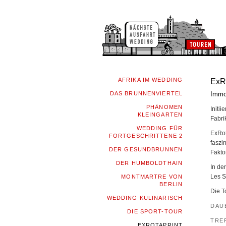
AFRIKA IM WEDDING
ExRo
DAS BRUNNENVIERTEL
Immob
PHÄNOMEN
Initi
KLEINGARTEN
Fabri
WEDDING FÜR
ExRot
FORTGESCHRITTENE 2
faszi
DER GESUNDBRUNNEN
Fakto
DER HUMBOLDTHAIN
In de
Les S
MONTMARTRE VON
BERLIN
Die T
WEDDING KULINARISCH
DAU
DIE SPORT-TOUR
TRE
EXROTAPRINT