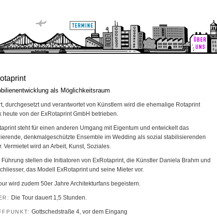
taprint
ilienentwicklung als Möglichkeitsraum
iert, durchgesetzt und verantwortet von Künstlern wird die ehemalige Rotaprint
k heute von der ExRotaprint GmbH betrieben.
aprint steht für einen anderen Umgang mit Eigentum und entwickelt das
nierende, denkmalgeschützte Ensemble im Wedding als sozial stabilisierenden
r. Vermietet wird an Arbeit, Kunst, Soziales.
r Führung stellen die Initiatoren von ExRotaprint, die Künstler Daniela Brahm und
chliesser, das Modell ExRotaprint und seine Mieter vor.
our wird zudem 50er Jahre Architekturfans begeistern.
Die Tour dauert 1,5 Stunden.
ER:
Gottschedstraße 4, vor dem Eingang
FFPUNKT: